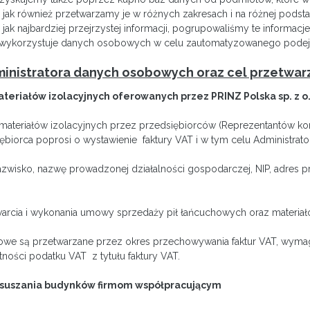
ak również przetwarzamy je w różnych zakresach i na różnej podsta
ak najbardziej przejrzystej informacji, pogrupowaliśmy te informac
ie wykorzystuje danych osobowych w celu zautomatyzowanego podejm
dministratora danych osobowych oraz cel przetwar
eriałów izolacyjnych oferowanych przez PRINZ Polska sp. z 
materiałów izolacyjnych przez przedsiębiorców (Reprezentantów ko
ębiorca poprosi o wystawienie faktury VAT i w tym celu Administrat
wisko, nazwę prowadzonej działalności gospodarczej, NIP, adres pr
ia i wykonania umowy sprzedaży pił łańcuchowych oraz materiałów iz
we są przetwarzane przez okres przechowywania faktur VAT, wymagany
ności podatku VAT z tytułu faktury VAT.
osuszania budynków firmom współpracującym