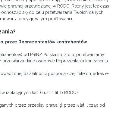
wie prawnej przewidzianej w RODO. Różny jest też czas
je odnosząc się do celu przetwarzania Twoich danych
owania decyzji, w tym profilowania.
zania?
o.o. przez Reprezentantów kontrahentów
ntrahentów) od PRINZ Polska sp. z o.o. przetwarzamy
or przetwarza dane osobowe Reprezentanta kontrahenta.
owadzonej działalności gospodarczej, telefon, adres e-
olacyjnych (art. 6 ust. 1 lit. b RODO).
ch przez przepisy prawa, tj. przez 5 lat, licząc od