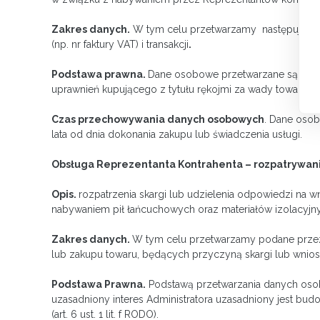
Zakres danych.
W tym celu przetwarzamy następujące, p
(np. nr faktury VAT) i transakcji
.
Podstawa prawna.
Dane osobowe przetwarzane są w cel
uprawnień kupującego z tytułu rękojmi za wady towaru).(art.
Czas przechowywania danych osobowych
. Dane oso
lata od dnia dokonania zakupu lub świadczenia usługi.
Obsługa Reprezentanta Kontrahenta – rozpatrywanie
Opis.
rozpatrzenia skargi lub udzielenia odpowiedzi na 
nabywaniem pił łańcuchowych oraz materiałów izolacyjn
Zakres danych.
W tym celu przetwarzamy podane przez 
lub zakupu towaru, będących przyczyną skargi lub wnio
Podstawa Prawna.
Podstawą przetwarzania danych osob
uzasadniony interes Administratora uzasadniony jest bud
(art. 6 ust. 1 lit. f RODO).