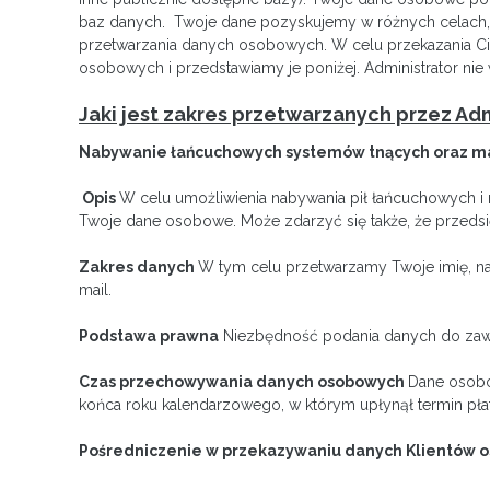
baz danych. Twoje dane pozyskujemy w różnych celach, j
przetwarzania danych osobowych. W celu przekazania Ci j
osobowych i przedstawiamy je poniżej. Administrator n
Jaki jest zakres przetwarzanych przez A
Nabywanie łańcuchowych systemów tnących oraz mat
Opis
W celu umożliwienia nabywania pił łańcuchowych i 
Twoje dane osobowe. Może zdarzyć się także, że przedsi
Zakres danych
W tym celu przetwarzamy Twoje imię, naz
mail.
Podstawa prawna
Niezbędność podania danych do zawarc
Czas przechowywania danych osobowych
Dane osobo
końca roku kalendarzowego, w którym upłynął termin płat
Pośredniczenie w przekazywaniu danych Klientów 