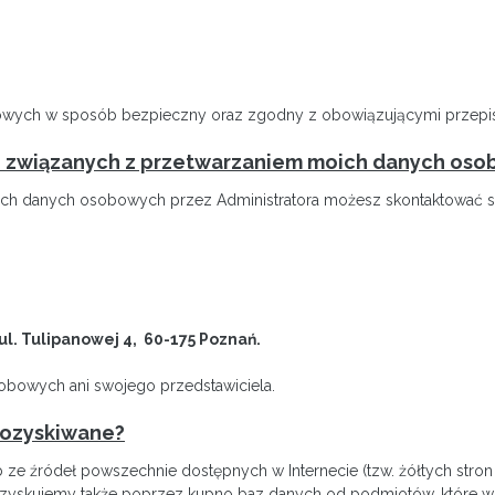
bowych w sposób bezpieczny oraz zgodny z obowiązującymi przepi
h związanych z przetwarzaniem moich danych os
ch danych osobowych przez Administratora możesz skontaktować si
 ul. Tulipanowej 4, 60-175 Poznań.
obowych ani swojego przedstawiciela.
 pozyskiwane?
 źródeł powszechnie dostępnych w Internecie (tzw. żółtych stron 
zyskujemy także poprzez kupno baz danych od podmiotów, które w p