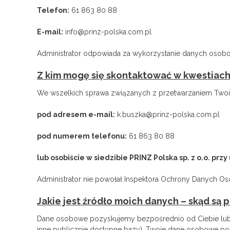
Telefon:
61 863 80 88
E-mail:
info@prinz-polska.com.pl
Administrator odpowiada za wykorzystanie danych oso
Z kim mogę się skontaktować w kwestiac
We wszelkich sprawa związanych z przetwarzaniem Twoi
pod adresem e-mail:
k.buszka@prinz-polska.com.pl
pod numerem telefonu:
61 863 80 88
lub osobiście w siedzibie PRINZ Polska sp. z o.o. przy
Administrator nie powołał Inspektora Ochrony Danych Os
Jakie jest źródło moich danych – skąd są
Dane osobowe pozyskujemy bezpośrednio od Ciebie lub ze
inne publicznie dostępne bazy). Twoje dane osobowe po