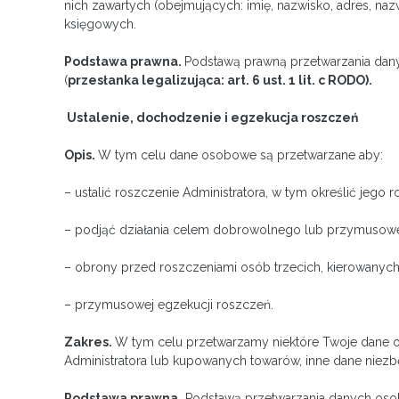
nich zawartych (obejmujących: imię, nazwisko, adres, na
księgowych.
Podstawa prawna.
Podstawą prawną przetwarzania dan
(
przesłanka legalizująca: art. 6 ust. 1 lit. c RODO).
Ustalenie, dochodzenie i egzekucja roszczeń
Opis.
W tym celu dane osobowe są przetwarzane aby:
– ustalić roszczenie Administratora, w tym określić jego r
– podjąć działania celem dobrowolnego lub przymusoweg
– obrony przed roszczeniami osób trzecich, kierowanych 
– przymusowej egzekucji roszczeń.
Zakres.
W tym celu przetwarzamy niektóre Twoje dane os
Administratora lub kupowanych towarów, inne dane niezb
Podstawa prawna.
Podstawą przetwarzania danych osobo