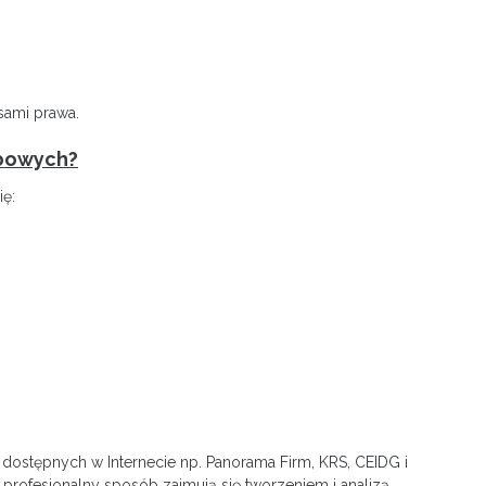
sami prawa.
obowych?
ę:
dostępnych w Internecie np. Panorama Firm, KRS, CEIDG i
rofesjonalny sposób zajmują się tworzeniem i analizą