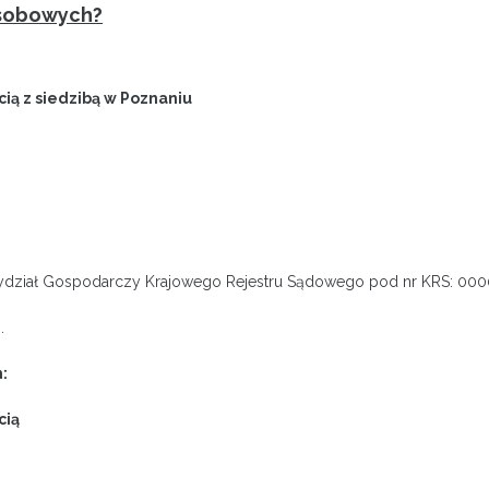
osobowych?
ią z siedzibą w Poznaniu
Wydział Gospodarczy Krajowego Rejestru Sądowego pod nr KRS: 00
).
:
cią