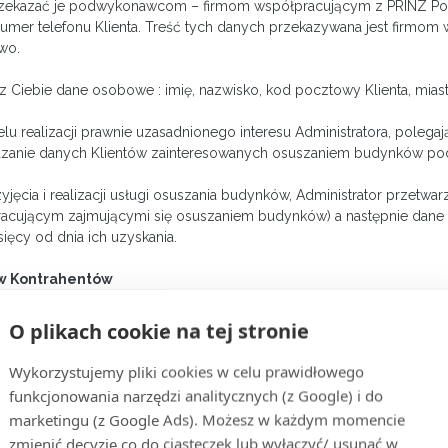
ekazać je podwykonawcom – firmom współpracującym z PRINZ Polsk
o, numer telefonu Klienta. Treść tych danych przekazywana jest fi
wo.
iebie dane osobowe : imię, nazwisko, kod pocztowy Klienta, miast
u realizacji prawnie uzasadnionego interesu Administratora, pol
azanie danych Klientów zainteresowanych osuszaniem budynków podwy
yjęcia i realizacji usługi osuszania budynków, Administrator prze
cującym zajmującymi się osuszaniem budynków) a następnie dane 
ięcy od dnia ich uzyskania.
ów Kontrahentów
O plikach cookie na tej stronie
nięcia zasadności roszczeń Reprezentanta Kontrahenta,
Wykorzystujemy pliki cookies w celu prawidłowego
funkcjonowania narzędzi analitycznych (z Google) i do
otu ceny, wymiany towaru na wolny od wad itp.)
marketingu (z Google Ads). Możesz w każdym momencie
zmienić decyzję co do ciasteczek lub wyłączyć/ usunąć w
tów pił łańcuchowych oraz materiałów izolacyjnych.