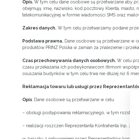
Opis.
W tym celu dane osobowe są przetwarzane aby prz
obejmują: imię, nazwisko, kod pocztowy Klienta, miast
telekomunikacyjnej w formie wiadomości SMS oraz mailo
Zakres danych.
W tym celu przetwarzamy podane przez C
Podstawa prawna.
Dane osobowe są przetwarzane w cel
produktów PRINZ Polska w zamian za znalezienie i przek
Czas przechowywania danych osobowych.
W celu prz
czasu przekazania ich podwykonawcom (firmom współpra
osuszania budynków w tym celu trwa nie dłużej niż 6 mies
Reklamacja towaru lub usługi przez Reprezentant
Opis
. Dane osobowe są przetwarzane w celu:
– obsługi postępowania reklamacyjnego, w tym rozstrzyg
– realizacji roszczeń Reprezentanta Kontrahenta (np. zwr
w związku z nabywaniem przez Reprezentantów kontrahen