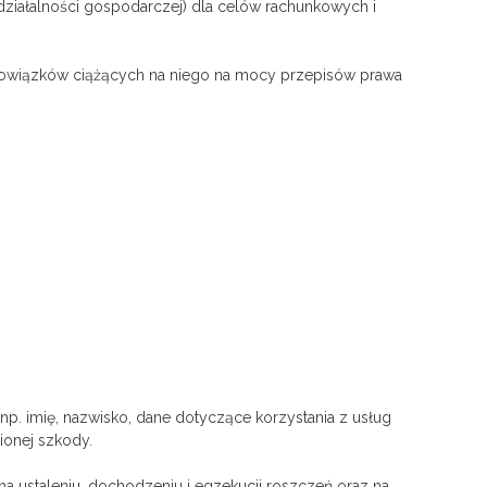
działalności gospodarczej) dla celów rachunkowych i
obowiązków ciążących na niego na mocy przepisów prawa
p. imię, nazwisko, dane dotyczące korzystania z usług
ionej szkody.
a ustaleniu, dochodzeniu i egzekucji roszczeń oraz na