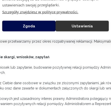
ustawieniach swojej przeglądarki.
odane przez Ciebie dane osobowe: imię, nazwisko, adres e-mail, n
Szczegóły znajdziesz w polityce prywatności.
u wypełnienia przez Administratora obowiązku prawnego ciążącego 
Zgoda
Ustawienia
 6 ust. 1 lit. c RODO).
bowe przetwarzamy przez okres rozpatrywanej reklamacji. Maksymal
 skargi, wniosków, zapytań
wniosek lub zapytanie, budowanie pozytywnej relacji pomiędzy Admi
ych.
Ciebie dane osobowe w związku ze złożonymi zapytaniami, jak równ
sku oraz dane zawarte w dokumentach załączonych do skargi lub wn
owych jest uzasadniony interes prawny Administratora polegający
owaniem pozytywnych relacji pomiędzy Administratorem a Reprezentan