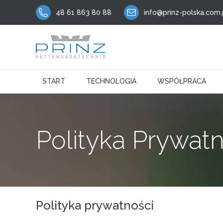
Skip
48 61 863 80 88
info@prinz-polska.com.
to
content
START
TECHNOLOGIA
WSPÓŁPRACA
Polityka Prywatn
Polityka prywatności